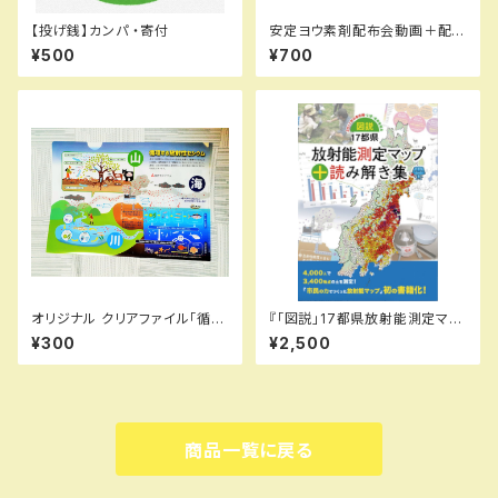
【投げ銭】カンパ ・寄付
安定ヨウ素剤配布会動画＋配布
申し込み書類（1〜4人分）
¥500
¥700
オリジナル クリアファイル「循環
『「図説」17都県放射能測定マッ
する放射性セシウム」&セシウム1
プ＋読み解き集』
¥300
¥2,500
00年マップ
商品一覧に戻る