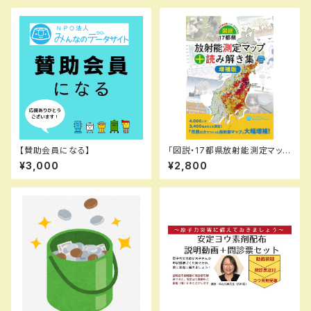
【賛助会員になる】
「図説・17都県放射能測定マップ
＋読み解き集 増補版」
¥3,000
¥2,800