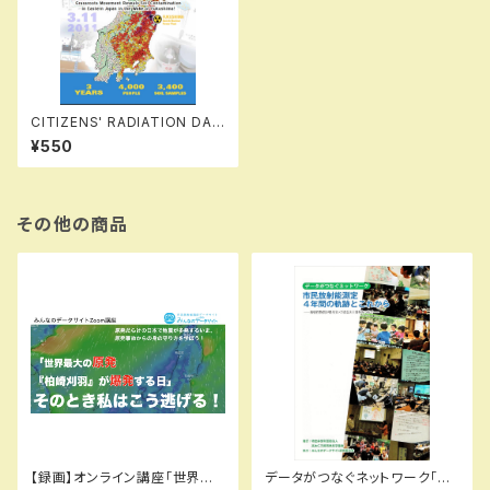
CITIZENS' RADIATION DAT
A MAP OF JAPAN: Grassro
¥550
ots Movement Reveals So
il Contamination in Eastern
Japan in the Wake of Fuku
shima! (DIGEST EDITION)
その他の商品
【録画】オンライン講座「世界最
データがつなぐネットワーク「市