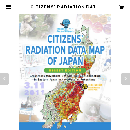
CITIZENS' RADIATION DATA
MAP OF JAPAN: Grassroots M
ovement Reveals Soil Conta
mination in Eastern Japan in
the Wake of Fukushima! (DIGE
ST EDITION) | みんなのデータサイ
ト・通販ショップ