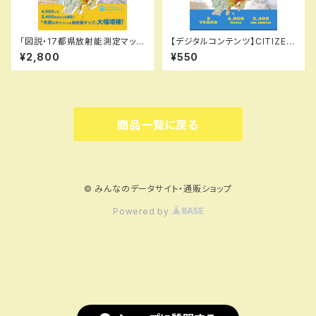
「図説・17都県放射能測定マップ
【デジタルコンテンツ】CITIZEN
＋読み解き集 増補版」
S' RADIATION DATA MAP O
¥2,800
¥550
F JAPAN: Grassroots Move
ment Reveals Soil Contami
nation in Eastern Japan in t
he Wake of Fukushima! (DI
GEST EDITION)
商品一覧に戻る
© みんなのデータサイト・通販ショップ
Powered by