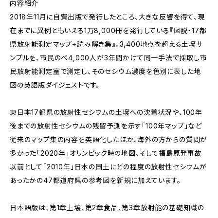
内容紹介
2018年11月に自費出版で発行したところ、大きな反響を得て、現
在までに異例ともいえる1万8,000冊を発行している『図説・17都
県放射能測定マップ+読み解き集』。3,400地点を超える土壌サ
ンプルを、市民のべ4,000人が3年間かけて同一手法で採取し市
民放射能測定室で測定し、そのセシウム濃度を色別に表した地
図の英語版ダイジェストです。
東日本17都県の放射性セシウムの土壌への沈着状況や、100年
後までの放射性セシウムの残留予測を示す「100年マップ」など
従来のマップ集の内容を英語化したほか、海外の方からの質問が
多かった「2020年」オリンピック時の地図、そして福島原発事故
以前として「2010年」日本の国土にどの程度の放射性セシウムが
あったかの47都道府県の参考図を新規に加えています。
日本語版は、第1章土壌、第2章食品、第3章放射能の基礎知識の