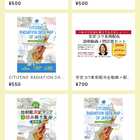
大の原発『柏崎刈羽』が爆発する
民放射能測定 4年間の軌跡と
¥500
¥500
日」その時わたしはこう逃げる
これから」 （2015年8月25日
発行）
CITIZENS' RADIATION DAT
安定ヨウ素剤配布会動画＋配布
A MAP OF JAPAN: Grassro
申し込み書類（1〜4人分）
¥550
¥700
ots Movement Reveals So
il Contamination in Eastern
Japan in the Wake of Fuku
shima! (DIGEST EDITION)