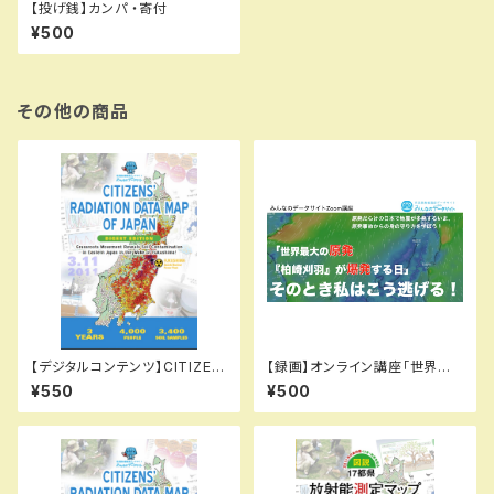
【投げ銭】カンパ ・寄付
¥500
その他の商品
【デジタルコンテンツ】CITIZEN
【録画】オンライン講座「世界最
S' RADIATION DATA MAP O
大の原発『柏崎刈羽』が爆発する
¥550
¥500
F JAPAN: Grassroots Move
日」その時わたしはこう逃げる
ment Reveals Soil Contami
nation in Eastern Japan in t
he Wake of Fukushima! (DI
GEST EDITION)