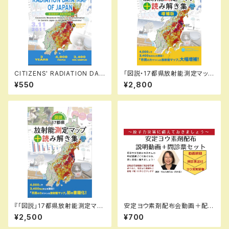
CITIZENS' RADIATION DAT
「図説・17都県放射能測定マップ
A MAP OF JAPAN: Grassro
＋読み解き集 増補版」
¥550
¥2,800
ots Movement Reveals So
il Contamination in Eastern
Japan in the Wake of Fuku
shima! (DIGEST EDITION)
『「図説」17都県放射能測定マッ
安定ヨウ素剤配布会動画＋配布
プ＋読み解き集』
申し込み書類（1〜4人分）
¥2,500
¥700