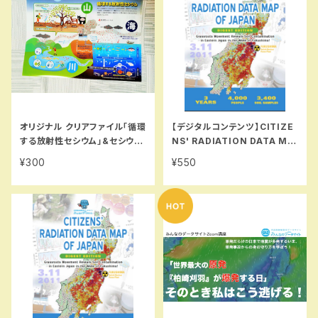
オリジナル クリアファイル「循環
【デジタルコンテンツ】CITIZE
する放射性セシウム」&セシウム
NS' RADIATION DATA MA
100年マップ
P OF JAPAN: Grassroots
¥300
¥550
Movement Reveals Soil C
ontamination in Eastern
Japan in the Wake of Fuk
ushima! (DIGEST EDITIO
N)