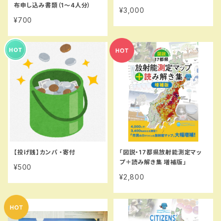
布申し込み書類（1〜4人分）
¥3,000
¥700
【投げ銭】カンパ ・寄付
「図説・17都県放射能測定マッ
プ＋読み解き集 増補版」
¥500
¥2,800